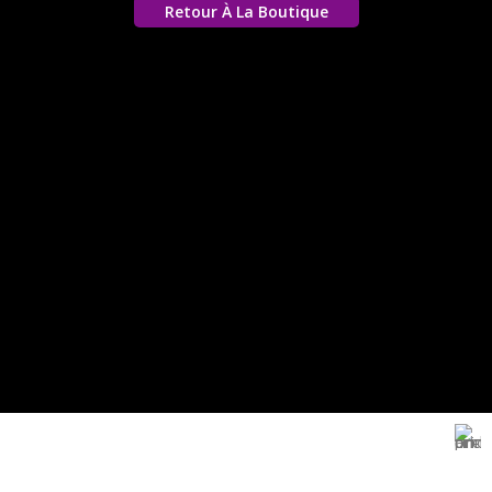
Retour À La Boutique
Magasin Mark-computer
1501 Rue 12 Décembre, Blida, En face tribunal