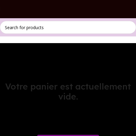
Votre panier est actuellement
vide.
Before proceed to checkout you must add some products to
your shopping cart.
You will find a lot of interesting products on
our "Shop" page.