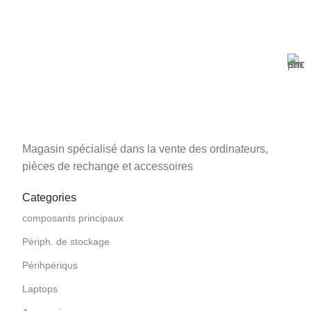
1
2
3
4
→
Magasin Mark-computer
1501 Rue 12 Décembre, Blida, En face tribunal
Magasin spécialisé dans la vente des ordinateurs,
pièces de rechange et accessoires
Categories
composants principaux
Périph. de stockage
Périhpériqus
Laptops