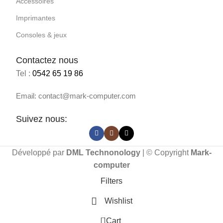
Accessoires
Imprimantes
Consoles & jeux
Contactez nous
Tel :
0542 65 19 86
Email: contact@mark-computer.com
Suivez nous:
Développé par
DML Technonology
| © Copyright
Mark-
computer
Filters
Wishlist
NTS
X
0
Cart