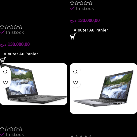
ASUS VIVOBOOK
In stock
X1407Q
laptop
,
LAPTOP
د.ج
130.000,00
Ajouter Au Panier
In stock
د.ج
130.000,00
Ajouter Au Panier
DELL 5400 (USED ) 14″
DELL 7400(USED) 14″
laptop
,
LAPTOP
laptop
,
LAPTOP
In stock