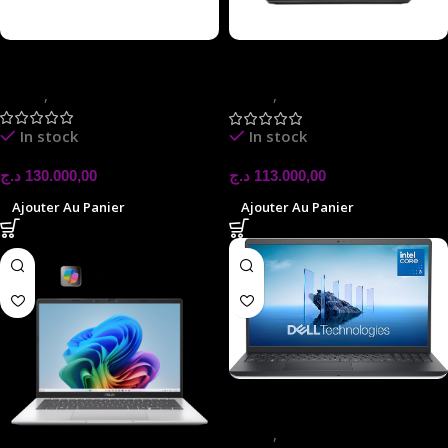
acer aspire go 15
ASUS TUF GAMING
FX505D
laptop
,
LAPTOP
laptop
,
LAPTOP
In stock
In stock
د.ج
130.000,00
د.ج
113.000,00
Ajouter Au Panier
Ajouter Au Panier
Dell 15 DC15250 IPS
laptop
,
LAPTOP