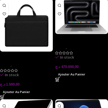
MACBOOK PRO M3 PRO
16″ NEW
laptop
,
LAPTOP
LAPTOP BAG
In stock
laptop
,
LAPTOP
د.ج
470.000,00
Ajouter Au Panier
In stock
د.ج
1.500,00
Ajouter Au Panier