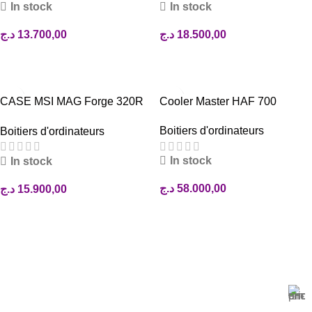
In stock
In stock
د.ج
13.700,00
د.ج
18.500,00
AJOUTER AU PANIER
AJOUTER AU PANIER
CASE MSI MAG Forge 320R
Cooler Master HAF 700
Airflow
Boitiers d'ordinateurs
Boitiers d'ordinateurs
In stock
In stock
د.ج
58.000,00
د.ج
15.900,00
AJOUTER AU PANIER
AJOUTER AU PANIER
1
2
→
Magasin Mark-computer