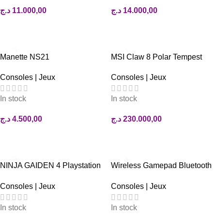
د.ج
11.000,00
د.ج
14.000,00
AJOUTER AU PANIER
AJOUTER AU PANIER
Manette NS21
MSI Claw 8 Polar Tempest
Edition Ultra 7 258V – 32GB
Consoles | Jeux
Consoles | Jeux
LPDDR5 – SSD 2TB – Intel
Arc Graphics – 8″ Full HD
In stock
In stock
120Hz Tactile 500Nits
د.ج
4.500,00
د.ج
230.000,00
AJOUTER AU PANIER
AJOUTER AU PANIER
NINJA GAIDEN 4 Playstation
Wireless Gamepad Bluetooth
5
Controller Joystick Dual
Consoles | Jeux
Consoles | Jeux
Vibration JoyPad for PS4/PS4
Pro/PS4 SlimController PS3
In stock
In stock