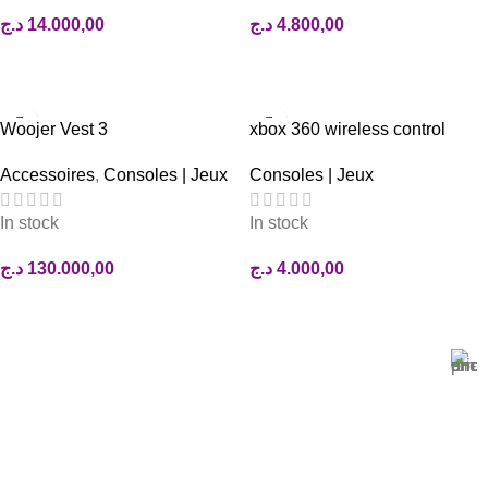
د.ج
14.000,00
د.ج
4.800,00
AJOUTER AU PANIER
AJOUTER AU PANIER
Woojer Vest 3
xbox 360 wireless control
Accessoires
,
Consoles | Jeux
Consoles | Jeux
In stock
In stock
د.ج
130.000,00
د.ج
4.000,00
AJOUTER AU PANIER
AJOUTER AU PANIER
Magasin Mark-computer
1501 Rue 12 Décembre, Blida, En face tribunal