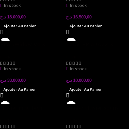
In stock
In stock
د.ج
18.000,00
د.ج
16.500,00
Ajouter Au Panier
Ajouter Au Panier
BlackWidow V4 X –
CLAVIER AJAZZ X
Fortnite Edition Razer
NACODEX AK 820 V2
Claviers
Claviers
BLACK GRAY YALLOW
In stock
In stock
د.ج
33.000,00
د.ج
18.000,00
Ajouter Au Panier
Ajouter Au Panier
clavier mac tech
combo clavier souris
ws736 sans fil
Claviers
Claviers