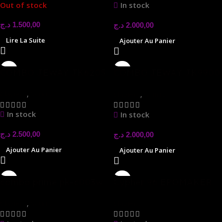
Out of stock
In stock
د.ج
1.500,00
د.ج
2.000,00
Lire La Suite
Ajouter Au Panier
COMBO JEWAY JK6205
COMBO JEWAY JK9900
RGB
Claviers
,
Souris
Claviers
,
Souris
In stock
In stock
د.ج
2.500,00
د.ج
2.000,00
Ajouter Au Panier
Ajouter Au Panier
combo prime pk-c003w
Cypher 96 EPOMAKER
wireless
Claviers
Claviers
,
Souris