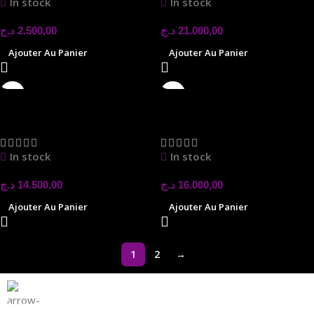
In stock
In stock
د.ج
21.000,00
د.ج
2.500,00
Ajouter Au Panier
Ajouter Au Panier
EPOMAKER Aula
EPOMAKER HE68 Lite
WIN60 HE 60%
Claviers
Claviers
In stock
In stock
د.ج
16.000,00
د.ج
14.500,00
Ajouter Au Panier
Ajouter Au Panier
1
2
→
Magasin Mark-computer