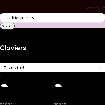
Login / Regist
Search
Accueil
Périphériques
Claviers
Claviers
AJAZZ AK820V2
AULA WIN 68 Magnetic
Claviers
Claviers