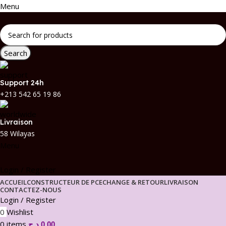
Menu
Search
Support 24h
+213 542 65 19 86
Livraison
58 Wilayas
Menu
Login / Register
ACCUEIL
CONSTRUCTEUR DE PC
ECHANGE & RETOUR
LIVRAISON
CONTACTEZ-NOUS
Login / Register
0
Wishlist
0
items
د.ج
0,00