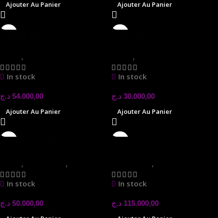
Ajouter Au Panier
Ajouter Au Panier
tablet tabwee t60 pro
tablet tabwee t80
laptop
,
LAPTOP
laptop
,
LAPTOP
In stock
In stock
د.ج
54.000,00
د.ج
30.000,00
Ajouter Au Panier
Ajouter Au Panier
WACOM DTU-1031X
wacom intuos PRO L
PTH 860
laptop
,
Accessoires
,
LAPTOP
Accessoires
,
LAPTOP
In stock
In stock
د.ج
50.000,00
د.ج
115.000,00