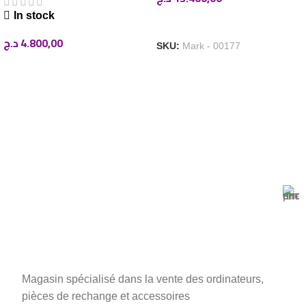
In stock
AJOUTER AU PANIER
د.ج
4.800,00
SKU:
Mark - 00177
AJOUTER AU PANIER
Magasin Mark-computer
1501 Rue 12 Décembre, Blida, En face tribunal
Magasin spécialisé dans la vente des ordinateurs,
pièces de rechange et accessoires