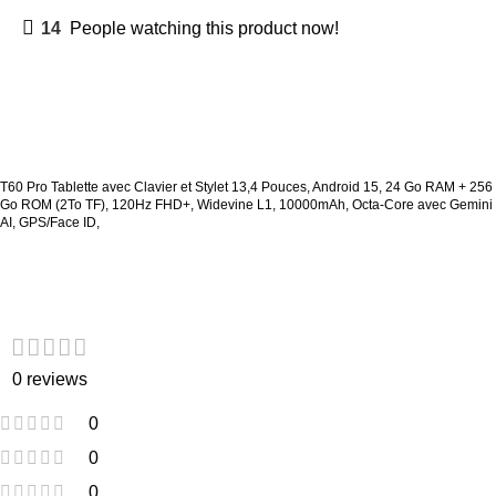
14
People watching this product now!
Description
T60 Pro Tablette avec Clavier et Stylet 13,4 Pouces, Android 15, 24 Go RAM + 256
Go ROM (2To TF), 120Hz FHD+, Widevine L1, 10000mAh, Octa-Core avec Gemini
AI, GPS/Face ID,
Customer Reviews
0 reviews
0
0
0