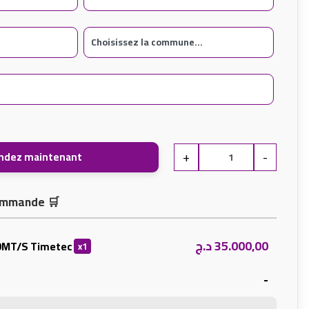
+
-
dez maintenant
 commande
🛒
د.ج
35.000,00
0MT/S Timetec
x1
-