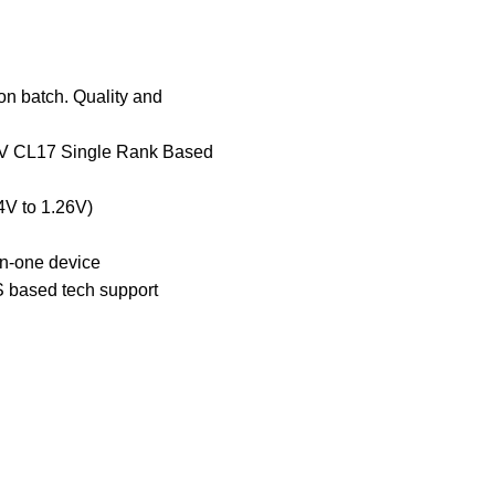
on batch. Quality and
V CL17 Single Rank Based
4V to 1.26V)
in-one device
S based tech support