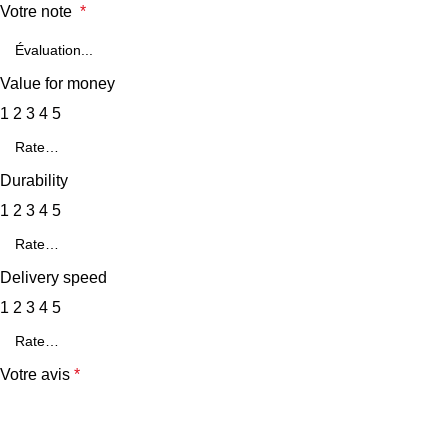
Votre note
*
Value for money
1
2
3
4
5
Durability
1
2
3
4
5
Delivery speed
1
2
3
4
5
Votre avis
*