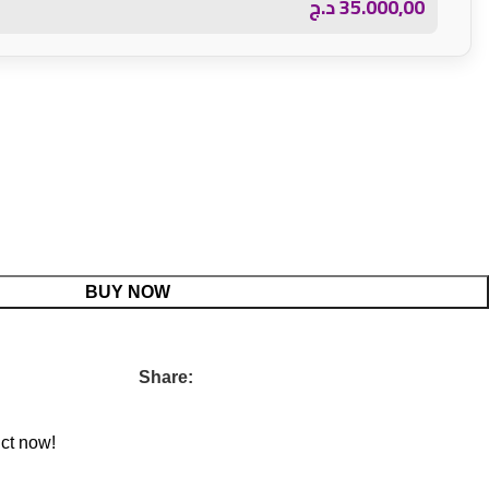
د.ج
35.000,00
BUY NOW
Share:
ct now!