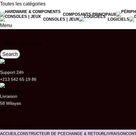
Toutes les catégories
COMPOSANTS PRINCIPAUX
CONSOLES | JEUX
LOGICIELS
Menu
Search
Support 24h
+213 542 65 19 86
Livraison
58 Wilayas
Menu
Login / Register
ACCUEIL
CONSTRUCTEUR DE PC
ECHANGE & RETOUR
LIVRAISON
CONT