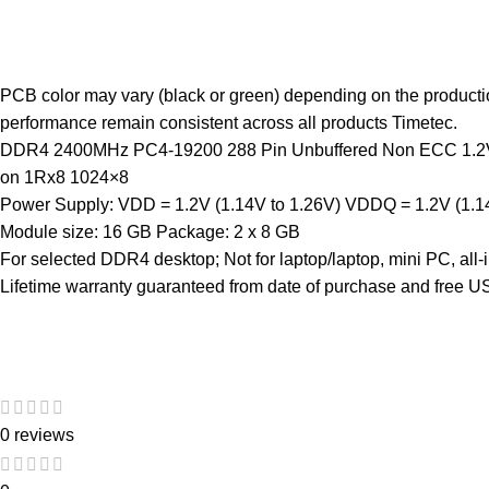
Description
PCB color may vary (black or green) depending on the producti
performance remain consistent across all products Timetec.
DDR4 2400MHz PC4-19200 288 Pin Unbuffered Non ECC 1.2
on 1Rx8 1024×8
Power Supply: VDD = 1.2V (1.14V to 1.26V) VDDQ = 1.2V (1.1
Module size: 16 GB Package: 2 x 8 GB
For selected DDR4 desktop; Not for laptop/laptop, mini PC, all-
Lifetime warranty guaranteed from date of purchase and free U
Customer Reviews
0 reviews