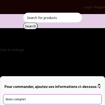
Login / Regist
Search
Accueil
Composants principaux
Cartes mères
Click to enlarge
B650E MAX Gaming WiFi ASUS
Pour commander, ajoutez vos informations ci-dessous.👇