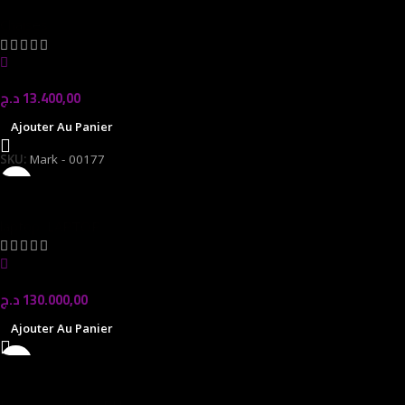
Chaises
In stock
د.ج
13.400,00
Ajouter Au Panier
SKU:
Mark - 00177
ASUS VIVOBOOK X1407Q
laptop
,
LAPTOP
In stock
د.ج
130.000,00
Ajouter Au Panier
Ryzen 5 9600X BOX
Processeurs | CPU