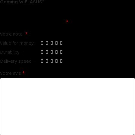
Gaming WiFi ASUS”
Votre adresse e-mail ne sera pas publiée.
Les champs
*
obligatoires sont indiqués avec
*
Votre note
Value for money
Durability
Delivery speed
*
Votre avis