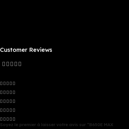
emplacements PCIe 5.0 M.2, Realtek Ethernet 2,5 Go, ports USB
10 Gbps Type-A et Type-C à l’arrière, prise en charge USB 5
Gbps Type-C à l’avant
Refroidissement complet : dissipateurs thermiques VRM et M.2,
dissipateur thermique PCH, en-têtes de ventilateur hybrides et
Fan Xpert 2+
Customer Reviews
0 reviews
0
0
0
0
0
Soyez le premier à laisser votre avis sur “B650E MAX