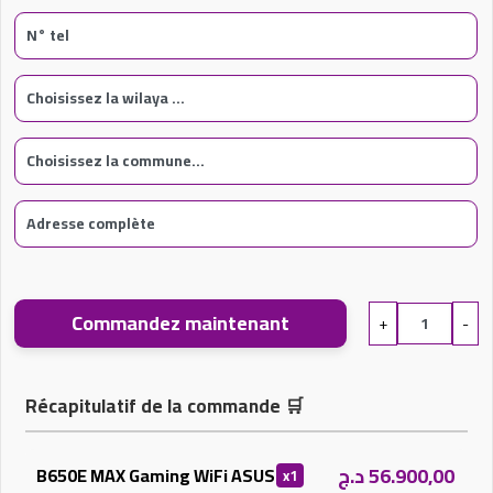
Commandez maintenant
+
-
Récapitulatif de la commande
🛒
د.ج
56.900,00
B650E MAX Gaming WiFi ASUS
x1