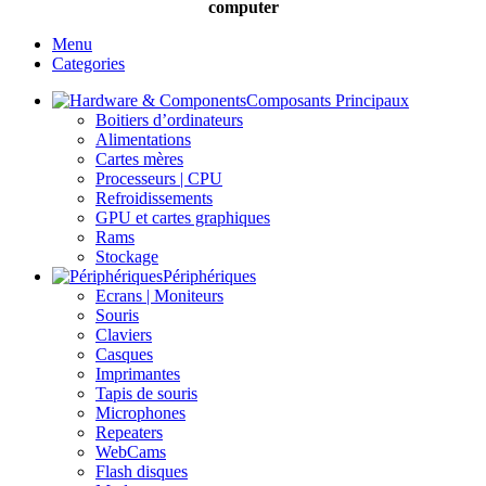
computer
Menu
Categories
Composants Principaux
Boitiers d’ordinateurs
Alimentations
Cartes mères
Processeurs | CPU
Refroidissements
GPU et cartes graphiques
Rams
Stockage
Périphériques
Ecrans | Moniteurs
Souris
Claviers
Casques
Imprimantes
Tapis de souris
Microphones
Repeaters
WebCams
Flash disques