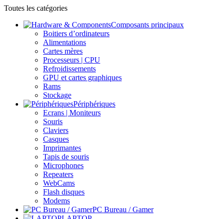
Toutes les catégories
Composants principaux
Boitiers d’ordinateurs
Alimentations
Cartes mères
Processeurs | CPU
Refroidissements
GPU et cartes graphiques
Rams
Stockage
Périphériques
Ecrans | Moniteurs
Souris
Claviers
Casques
Imprimantes
Tapis de souris
Microphones
Repeaters
WebCams
Flash disques
Modems
PC Bureau / Gamer
LAPTOP