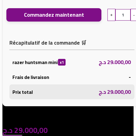
Commandez maintenant
+
-
Récapitulatif de la commande
🛒
د.ج
29.000,00
razer huntsman mini
x1
-
Frais de livraison
د.ج
29.000,00
Prix total
د.ج
29.000,00