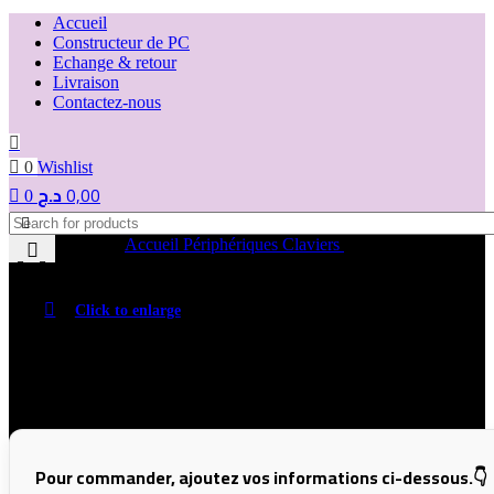
Accueil
Constructeur de PC
Echange & retour
Livraison
Contactez-nous
0
Wishlist
د.ج
0,00
0
Accueil
Périphériques
Claviers
razer huntsman mini
Click to enlarge
razer huntsman mini
Pour commander, ajoutez vos informations ci-dessous.👇