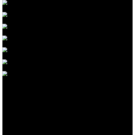
RAM
Storage
Video Card
Connectivity
Features
Battery
General
Customer Reviews
Note
0
sur 5
0 reviews
Note
5
sur 5
0
Note
4
sur 5
0