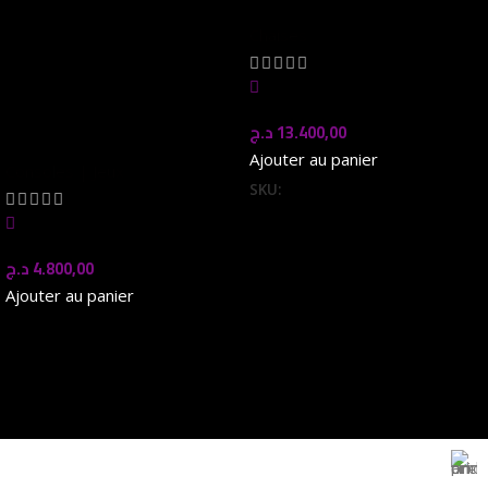
Bluetooth Controller
Chaises
Joystick Dual Vibration
JoyPad for PS4/PS4
In stock
Pro/PS4 SlimController
PS3
د.ج
13.400,00
Ajouter au panier
Consoles | Jeux
SKU:
Mark - 00177
In stock
د.ج
4.800,00
Ajouter au panier
Magasin Mark-computer