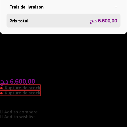
-
Frais de livraison
د.ج
6.600,00
Prix total
د.ج
6.600,00
Rupture de stock
Rupture de stock
Add to compare
Add to wishlist