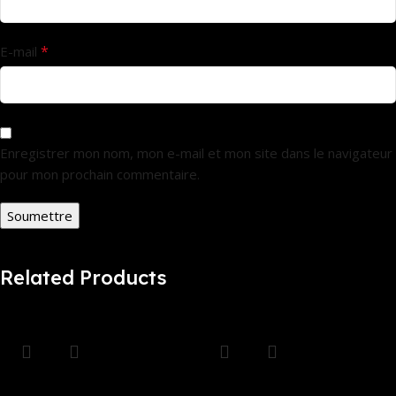
*
E-mail
Enregistrer mon nom, mon e-mail et mon site dans le navigateur
pour mon prochain commentaire.
Related Products
Wireless Gamepad
CHAISE LUGE LOUXOR