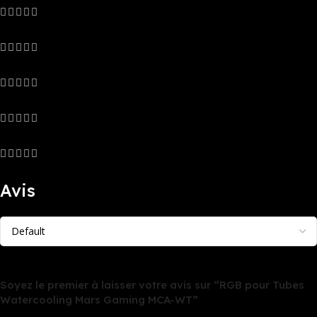
0
0
0
0
0
Avis
Il n’y a pas encore d’avis.
Soyez le premier à laisser votre avis sur “RGB pour Tubes
Watercooling Mars Gaming MCA-WT”