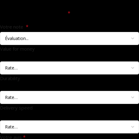
Votre adresse e-mail ne sera pas publiée.
Les champs
*
obligatoires sont indiqués avec
*
Votre note
Value for money
1
2
3
4
5
Durability
1
2
3
4
5
Delivery speed
1
2
3
4
5
*
Votre avis