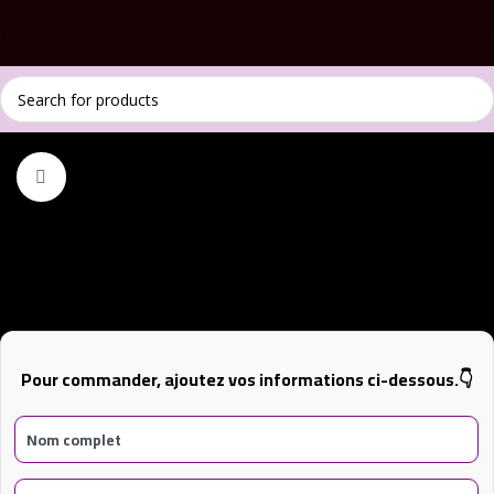
Accueil
Composants principaux
Refroidissements
Click to enlarge
RGB pour Tubes Watercooling Mars Gaming MCA-
WT
Pour commander, ajoutez vos informations ci-dessous.👇