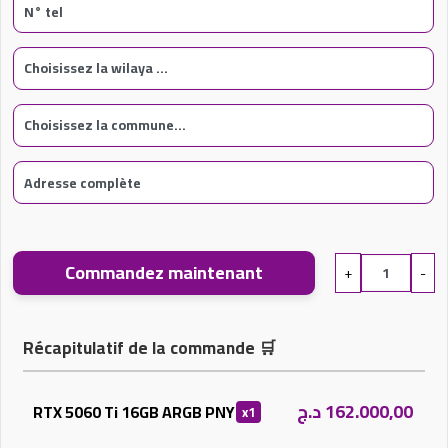
Commandez maintenant
+
-
Récapitulatif de la commande
🛒
د.ج
162.000,00
RTX 5060 Ti 16GB ARGB PNY
x1