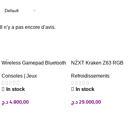
Avis
Il n’y a pas encore d’avis.
Related Products
Wireless Gamepad Bluetooth
NZXT Kraken Z63 RGB
Controller Joystick Dual
BlackV USED
Consoles | Jeux
Refroidissements
Vibration JoyPad for PS4/PS4
Pro/PS4 SlimController PS3
In stock
In stock
د.ج
4.800,00
د.ج
29.000,00
AJOUTER AU PANIER
AJOUTER AU PANIER