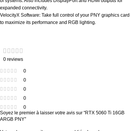
of systems. Also includes DisplayPort and HDMI outputs for
expanded connectivity.
VelocityX Software: Take full control of your PNY graphics card
to maximize its performance and RGB lighting.
Customer Reviews
0 reviews
0
0
0
0
0
Soyez le premier à laisser votre avis sur “RTX 5060 Ti 16GB
ARGB PNY”