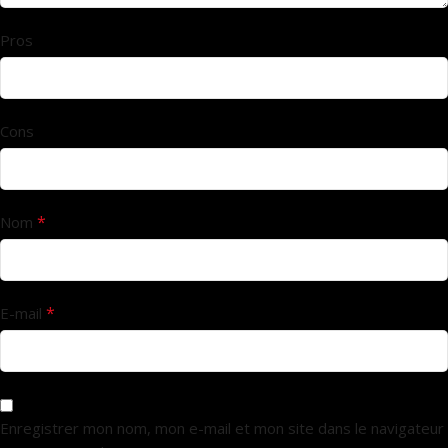
Pros
Cons
*
Nom
*
E-mail
Enregistrer mon nom, mon e-mail et mon site dans le navigateur