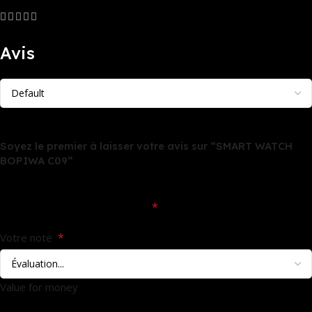
0
Avis
Il n’y a pas encore d’avis.
Soyez le premier à laisser votre avis sur “SMART WATCH
BOPIWA C09”
Votre adresse e-mail ne sera pas publiée.
Les champs
*
obligatoires sont indiqués avec
*
Votre note
Value for money
1
2
3
4
5