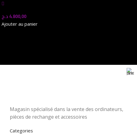
In stock
د.ج
4.800,00
Ajouter au panier
Magasin Mark-computer
1501 Rue 12 Décembre, Blida, En face tribunal
Magasin spécialisé dans la vente des ordinateurs,
pièces de rechange et accessoires
Categories