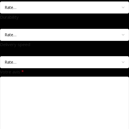
Durability
1
2
3
4
5
Delivery speed
1
2
3
4
5
*
Votre avis