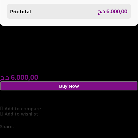
د.ج
6.000,00
Prix total
د.ج
6.000,00
Buy Now
Add to compare
Add to wishlist
Share:
18
People watching this product now!