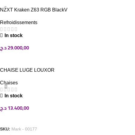
NZXT Kraken Z63 RGB BlackV
USED
Refroidissements
In stock
د.ج
29.000,00
AJOUTER AU PANIER
CHAISE LUGE LOUXOR
Chaises
In stock
د.ج
13.400,00
AJOUTER AU PANIER
SKU:
Mark - 00177