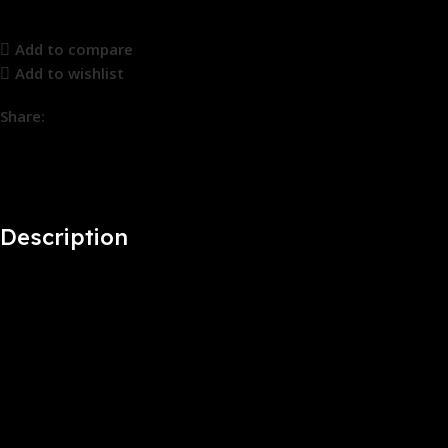
Add to compare
Add to wishlist
Share:
18
People watching this product now!
Description
2.4GHz wireless technology with 30-foot range
Use up to four controllers simultaneously on one
console,Requires 2 AA Batteries
Adjustable vibration feedback for longer battery life
Integrated headset port for Xbox LIVE play
New left and right shoulder buttons are designed for ease of
use