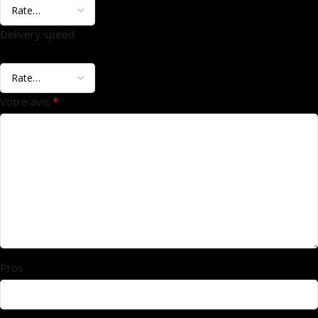
Delivery speed
1
2
3
4
5
*
Votre avis
Pros