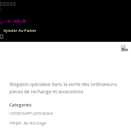
In stock
د.ج
52.000,00
Ajouter Au Panier
Magasin Mark-computer
1501 Rue 12 Décembre, Blida, En face tribunal
Magasin spécialisé dans la vente des ordinateurs,
pièces de rechange et accessoires
Categories
composants principaux
Périph. de stockage