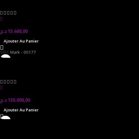
Chaises
In stock
د.ج
13.400,00
Ajouter Au Panier
SKU:
Mark - 00177
ASUS VIVOBOOK X1407Q
laptop
,
LAPTOP
In stock
د.ج
130.000,00
Ajouter Au Panier
Ryzen 5 9600X BOX
Processeurs | CPU