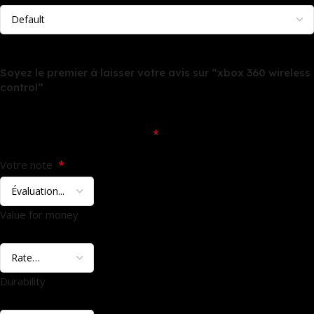
Il n’y a pas encore d’avis.
Soyez le premier à laisser votre avis sur “xbox 360 wireless
control”
Votre adresse e-mail ne sera pas publiée.
Les champs
*
obligatoires sont indiqués avec
*
Votre note
Value for money
1
2
3
4
5
Durability
1
2
3
4
5