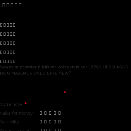
0 reviews
0
0
0
0
0
Soyez le premier à laisser votre avis sur “Z790 HERO ASUS
ROG MAXIMUS USED LIKE NEW”
Votre adresse e-mail ne sera pas publiée.
Les champs
*
obligatoires sont indiqués avec
*
Votre note
Value for money
Durability
Delivery speed