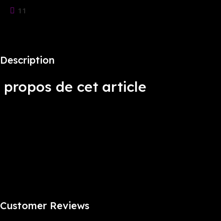
11
People watching this product now!
Description
propos de cet article
Socket Intel LGA 1700
Brides en alliage
Thermal VRM optimisé
Connect- NPrise en charge de M.2 ext-Gen : emplacement PCIe
5.0 M.2 sur la carte ROG Hyper M.2 fournie et quatre
emplacements PCIe 4.0 M.2 M.2, tous présentant des solutions
de refroidissement étendues
Customer Reviews