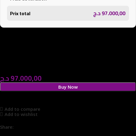
د.ج
97.000,00
Prix total
د.ج
97.000,00
Buy Now
Add to compare
Add to wishlist
Share: