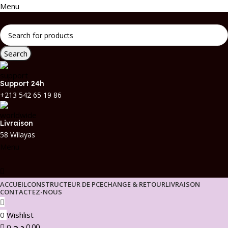
Menu
Search
Support 24h
+213 542 65 19 86
Livraison
58 Wilayas
Menu
ACCUEIL
CONSTRUCTEUR DE PC
ECHANGE & RETOUR
LIVRAISON
CONTACTEZ-NOUS
0
Wishlist
د.ج
0,00
0