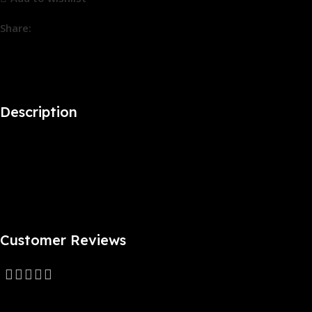
Share:
10
People watching this product now!
Description
CPU:I7-13620H
RAM:16GB DDR5
SSD:512GB
ECRAN:15.6″FHD LCD LED
Customer Reviews
0 reviews