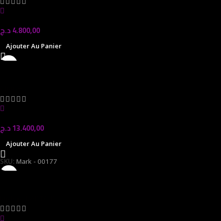
In stock
د.ج
4.800,00
Ajouter Au Panier
CHAISE LUGE LOUXOR
Chaises
In stock
د.ج
13.400,00
Ajouter Au Panier
SKU:
Mark - 00177
ASUS VIVOBOOK X1407Q
laptop
,
LAPTOP
In stock