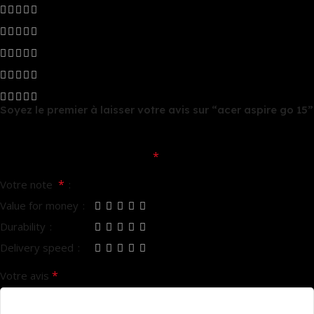
0
0
0
0
0
Soyez le premier à laisser votre avis sur “acer aspire go 15”
Votre adresse e-mail ne sera pas publiée.
Les champs
*
obligatoires sont indiqués avec
*
Votre note
Value for money
Durability
Delivery speed
*
Votre avis