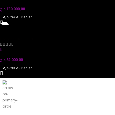
د.ج
130.000,00
Ajouter Au Panier
Ryzen 5 9600X BOX
Processeurs | CPU
In stock
د.ج
52.000,00
Ajouter Au Panier
Magasin Mark-computer
1501 Rue 12 Décembre, Blida, En face tribunal