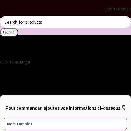
Login / Regist
Search
Accueil
Divers
laptop
Click to enlarge
acer aspire go 15
Pour commander, ajoutez vos informations ci-dessous.👇