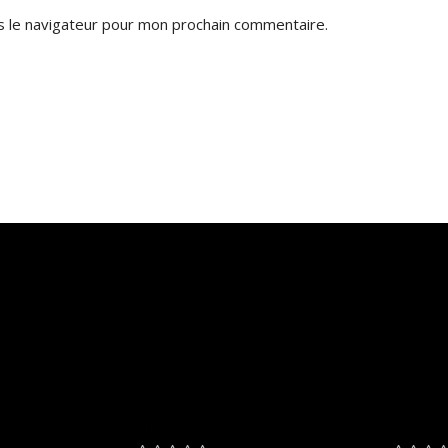
s le navigateur pour mon prochain commentaire.
 Z63 RGB
CHAISE LUGE LOUXOR
ASUS
Chaises
laptop
,
s