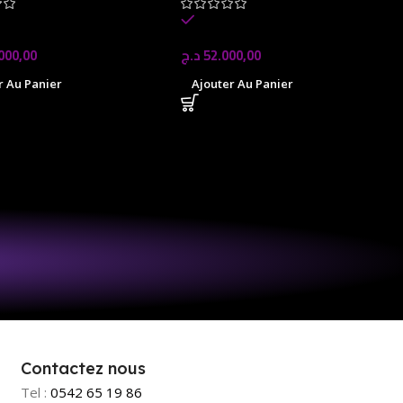
tock
In stock
000,00
د.ج
52.000,00
r Au Panier
Ajouter Au Panier
Contactez nous
Tel :
0542 65 19 86