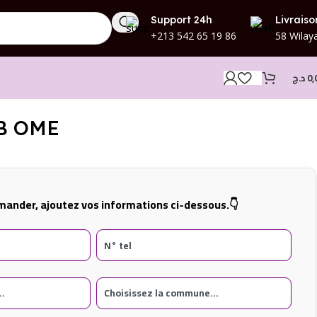
Support 24h
Livraiso
+213 542 65 19 86
58 Wilay
د.ج
0,
TB OME
ander, ajoutez vos informations ci-dessous.👇