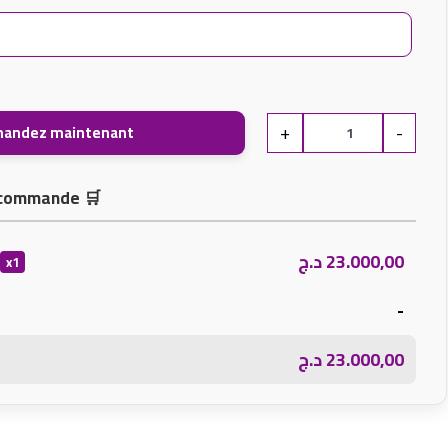
+
-
andez maintenant
a commande
🛒
د.ج
23.000,00
x1
-
د.ج
23.000,00