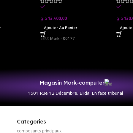
In stock
In s
د.ج
13.400,00
د.ج
130.
Ajouter Au Panier
Ajoute
r
SKU:
Mark - 00177
Magasin Mark-computer
1501 Rue 12 Décembre, Blida, En face tribunal
Categories
composants principaux