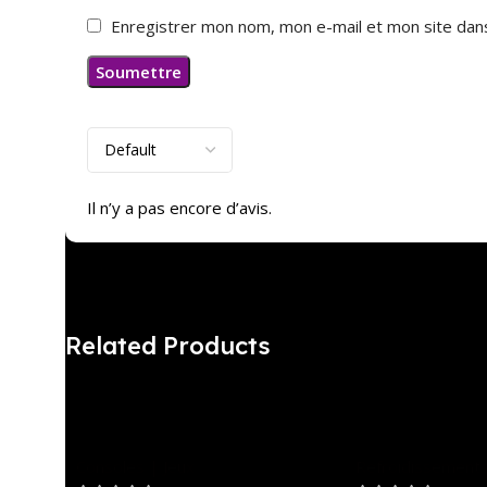
Enregistrer mon nom, mon e-mail et mon site dan
Avis
Il n’y a pas encore d’avis.
Related Products
Wireless Gamepad
NZXT Kraken
Bluetooth Controller
BlackV USED
Consoles | Jeux
Refroidissement
Joystick Dual Vibration