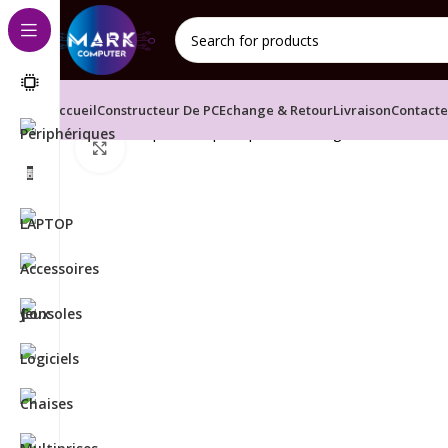
Accueil
Constructeur De PC
Echange & Retour
Livraison
Contact
Accueil
Composants principaux
Stockage
SSD SATA 1
Click to enlarge