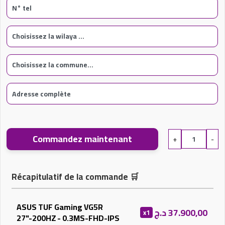
Commandez maintenant
+
-
Récapitulatif de la commande
🛒
ASUS TUF Gaming VG5R
د.ج
37.900,00
x1
27"-200HZ - 0.3MS-FHD-IPS