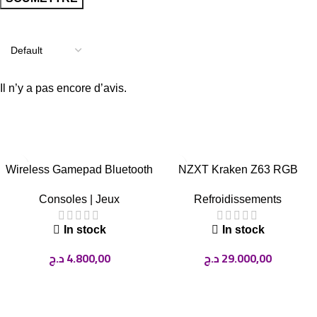
Avis
Il n’y a pas encore d’avis.
Related Products
Wireless Gamepad Bluetooth
NZXT Kraken Z63 RGB
Controller Joystick Dual
BlackV USED
Consoles | Jeux
Refroidissements
Vibration JoyPad for PS4/PS4
Pro/PS4 SlimController PS3
In stock
In stock
د.ج
4.800,00
د.ج
29.000,00
Ajouter au panier
Ajouter au panier